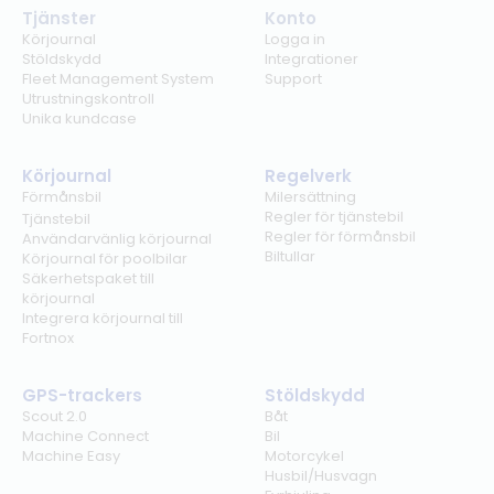
Tjänster
Konto
Körjournal
Logga in
Stöldskydd
Integrationer
Fleet Management System
Support
Utrustningskontroll
Unika kundcase
Körjournal
Regelverk
Förmånsbil
Milersättning
Regler för tjänstebil
Tjänstebil
Regler för förmånsbil
Användarvänlig körjournal
Biltullar
Körjournal för poolbilar
Säkerhetspaket till
körjournal
Integrera körjournal till
Fortnox
GPS-trackers
Stöldskydd
Scout 2.0
Båt
Machine Connect
Bil
Machine Easy
Motorcykel
Husbil/Husvagn