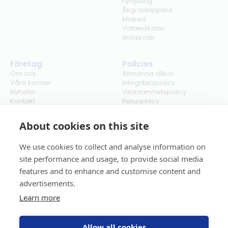
Fyrhjuling
Åkgräsklippare
Moped
Vattenskoter
Snöskoter
Företag
Policies
Om oss
Allmänna villkor
Våra kunder
Integritetspolicy
Nyheter
Verksamhetspolicy
Kontakt
Returpolicy
Karriär
Ångra köp
Bli återförsäljare
ISO
About cookies on this site
Cookies
We use cookies to collect and analyse information on
site performance and usage, to provide social media
features and to enhance and customise content and
advertisements.
Learn more
Allow all cookies