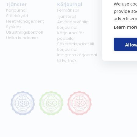
We use coo
Tjänster
Körjournal
Regelverk
Körjournal
Förmånsbil
Milersättning
provide so
Stöldskydd
Regler för tjän
Tjänstebil
advertisem
Fleet Management
Regler för
Användarvänlig
Learn mor
System
förmånsbil
körjournal
Utrustningskontroll
Biltullar
Körjournal för
Unika kundcase
poolbilar
Säkerhetspaket till
Allow
körjournal
Integrera körjournal
till Fortnox