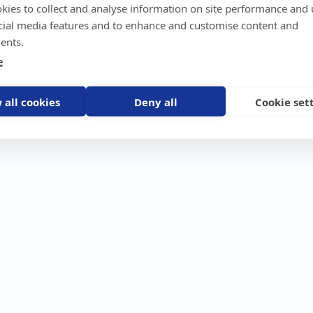
kies to collect and analyse information on site performance and 
GPS-trackers
Stöldskydd
Före
Scout 2.0
Båt
Om o
cial media features and to enhance and customise content and
stebil
Machine Connect
Bil
Våra 
ents.
Machine Easy
Motorcykel
Nyhet
e
Husbil/Husvagn
Konta
Fyrhjuling
Karriä
Åkgräsklippare
Bli åt
Moped
 all cookies
Deny all
Cookie set
Vattenskoter
Snöskoter