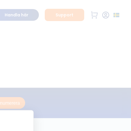
Handla här
Support
enumerera