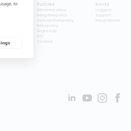
usage, to
tag
Policies
Konto
ss
Allmänna villkor
Logga in
kunder
Integritetspolicy
Support
er
Verksamhetspolicy
Integrationer
kt
Returpolicy
r
Ångra köp
erförsäljare
ISO
Cookies
tings