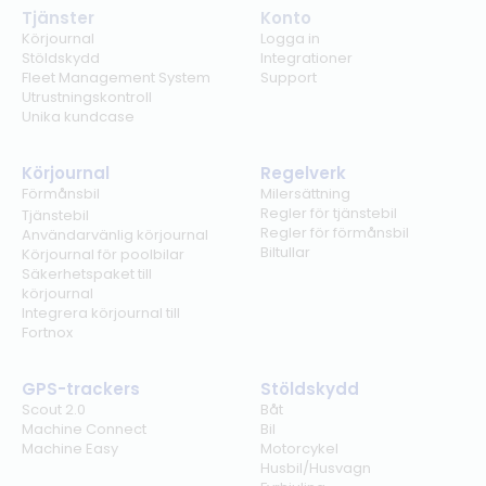
Tjänster
Konto
Körjournal
Logga in
Stöldskydd
Integrationer
Fleet Management System
Support
Utrustningskontroll
Unika kundcase
Körjournal
Regelverk
Förmånsbil
Milersättning
Regler för tjänstebil
Tjänstebil
Regler för förmånsbil
Användarvänlig körjournal
Biltullar
Körjournal för poolbilar
Säkerhetspaket till
körjournal
Integrera körjournal till
Fortnox
GPS-trackers
Stöldskydd
Scout 2.0
Båt
Machine Connect
Bil
Machine Easy
Motorcykel
Husbil/Husvagn