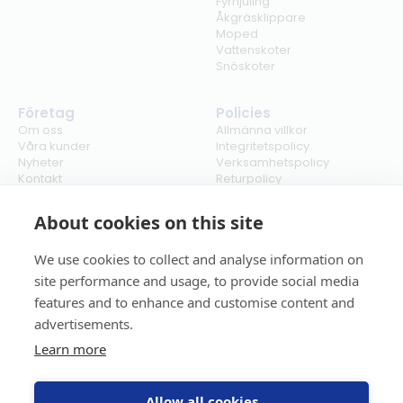
Fyrhjuling
Åkgräsklippare
Moped
Vattenskoter
Snöskoter
Företag
Policies
Om oss
Allmänna villkor
Våra kunder
Integritetspolicy
Nyheter
Verksamhetspolicy
Kontakt
Returpolicy
Karriär
Ångra köp
Bli återförsäljare
ISO
About cookies on this site
Cookies
We use cookies to collect and analyse information on
site performance and usage, to provide social media
features and to enhance and customise content and
advertisements.
Learn more
Allow all cookies