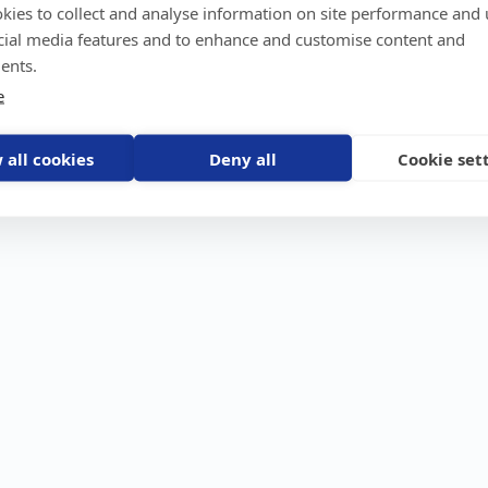
kies to collect and analyse information on site performance and 
GPS-trackers
Stöldskydd
Före
Scout 2.0
Båt
Om o
cial media features and to enhance and customise content and
stebil
Machine Connect
Bil
Våra 
ents.
Machine Easy
Motorcykel
Nyhet
e
Husbil/Husvagn
Konta
Fyrhjuling
Karriä
Åkgräsklippare
Bli åt
Moped
 all cookies
Deny all
Cookie set
Vattenskoter
Snöskoter