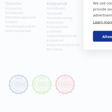
We use coo
Tjänster
Körjournal
Regelverk
Körjournal
Förmånsbil
Milersättning
provide so
Stöldskydd
Regler för tjän
Tjänstebil
advertisem
Fleet Management
Regler för
Användarvänlig
Learn mor
System
förmånsbil
körjournal
Utrustningskontroll
Biltullar
Körjournal för
Unika kundcase
poolbilar
Säkerhetspaket till
Allow
körjournal
Integrera körjournal
till Fortnox