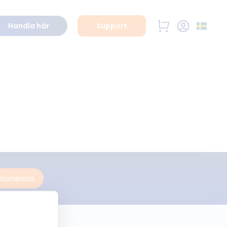
Handla här
Support
enumerera