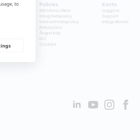
usage, to
tag
Policies
Konto
ss
Allmänna villkor
Logga in
kunder
Integritetspolicy
Support
er
Verksamhetspolicy
Integrationer
kt
Returpolicy
r
Ångra köp
erförsäljare
ISO
Cookies
tings