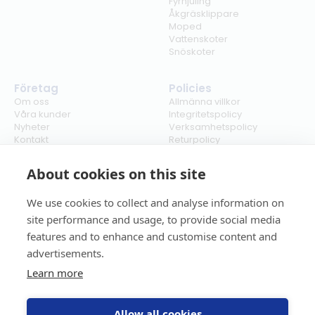
Fyrhjuling
Åkgräsklippare
Moped
Vattenskoter
Snöskoter
Företag
Policies
Om oss
Allmänna villkor
Våra kunder
Integritetspolicy
Nyheter
Verksamhetspolicy
Kontakt
Returpolicy
Karriär
Ångra köp
Bli återförsäljare
ISO
About cookies on this site
Cookies
We use cookies to collect and analyse information on
site performance and usage, to provide social media
features and to enhance and customise content and
advertisements.
Learn more
Allow all cookies