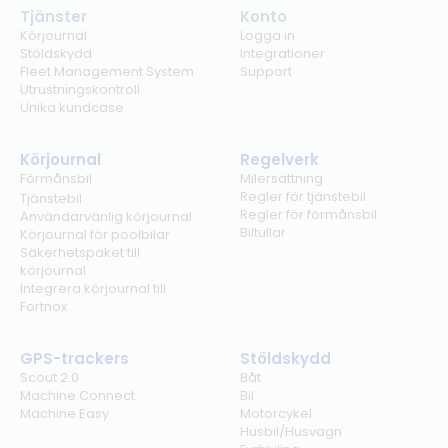
Tjänster
Konto
Körjournal
Logga in
Stöldskydd
Integrationer
Fleet Management System
Support
Utrustningskontroll
Unika kundcase
Körjournal
Regelverk
Förmånsbil
Milersättning
Regler för tjänstebil
Tjänstebil
Regler för förmånsbil
Användarvänlig körjournal
Biltullar
Körjournal för poolbilar
Säkerhetspaket till
körjournal
Integrera körjournal till
Fortnox
GPS-trackers
Stöldskydd
Scout 2.0
Båt
Machine Connect
Bil
Machine Easy
Motorcykel
Husbil/Husvagn