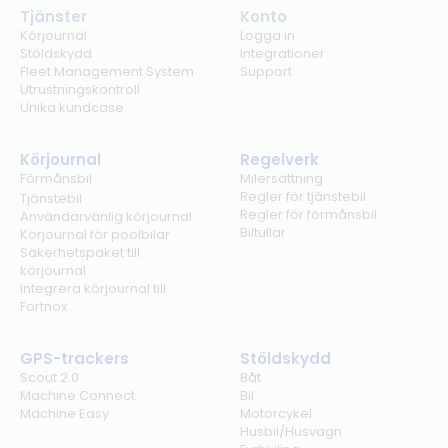
Tjänster
Konto
Körjournal
Logga in
Stöldskydd
Integrationer
Fleet Management System
Support
Utrustningskontroll
Unika kundcase
Körjournal
Regelverk
Förmånsbil
Milersättning
Regler för tjänstebil
Tjänstebil
Regler för förmånsbil
Användarvänlig körjournal
Biltullar
Körjournal för poolbilar
Säkerhetspaket till
körjournal
Integrera körjournal till
Fortnox
GPS-trackers
Stöldskydd
Scout 2.0
Båt
Machine Connect
Bil
Machine Easy
Motorcykel
Husbil/Husvagn