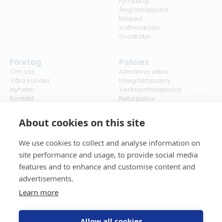
Fyrhjuling
Åkgräsklippare
Moped
Vattenskoter
Snöskoter
Företag
Policies
Om oss
Allmänna villkor
Våra kunder
Integritetspolicy
Nyheter
Verksamhetspolicy
Kontakt
Returpolicy
Karriär
Ångra köp
Bli återförsäljare
ISO
About cookies on this site
Cookies
We use cookies to collect and analyse information on
site performance and usage, to provide social media
features and to enhance and customise content and
advertisements.
Learn more
Allow all cookies