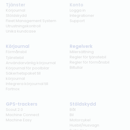
Tjänster
Konto
Körjournal
Logga in
Stöldskydd
Integrationer
Fleet Management System
Support
Utrustningskontroll
Unika kundcase
Körjournal
Regelverk
Förmånsbil
Milersättning
Regler för tjänstebil
Tjänstebil
Regler för förmånsbil
Användarvänlig körjournal
Biltullar
Körjournal för poolbilar
Säkerhetspaket till
körjournal
Integrera körjournal till
Fortnox
GPS-trackers
Stöldskydd
Scout 2.0
Båt
Machine Connect
Bil
Machine Easy
Motorcykel
Husbil/Husvagn