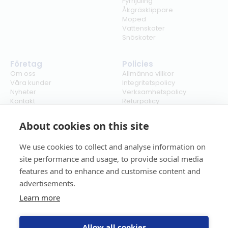
Fyrhjuling
Åkgräsklippare
Moped
Vattenskoter
Snöskoter
Företag
Policies
Om oss
Allmänna villkor
Våra kunder
Integritetspolicy
Nyheter
Verksamhetspolicy
Kontakt
Returpolicy
Karriär
Ångra köp
Bli återförsäljare
ISO
About cookies on this site
Cookies
We use cookies to collect and analyse information on
site performance and usage, to provide social media
features and to enhance and customise content and
advertisements.
Learn more
Allow all cookies