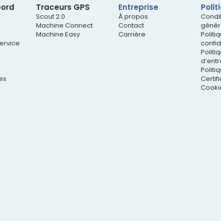
bord
Traceurs GPS
Entreprise
Polit
Scout 2.0
À propos
Condi
Machine Connect
Contact
génér
Machine Easy
Carrière
Politi
ervice
confid
Politi
d’entr
Politi
es
Certif
Cooki