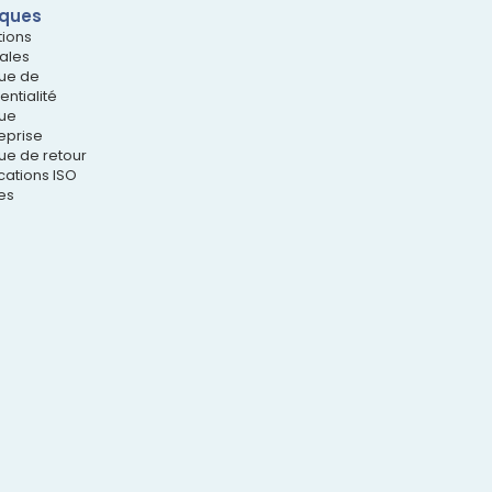
iques
tions
ales
que de
entialité
que
eprise
que de retour
ications ISO
es