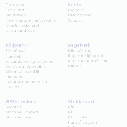
Tjänster
Konto
Körjournal
Logga in
Stöldskydd
Integrationer
Fleet Management System
Support
Utrustningskontroll
Unika kundcase
Körjournal
Regelverk
Förmånsbil
Milersättning
Regler för tjänstebil
Tjänstebil
Regler för förmånsbil
Användarvänlig körjournal
Biltullar
Körjournal för poolbilar
Säkerhetspaket till
körjournal
Integrera körjournal till
Fortnox
GPS-trackers
Stöldskydd
Scout 2.0
Båt
Machine Connect
Bil
Machine Easy
Motorcykel
Husbil/Husvagn