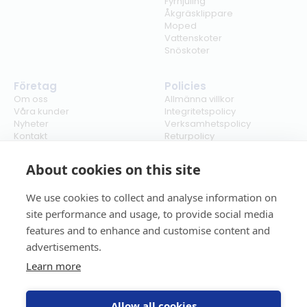
Fyrhjuling
Åkgräsklippare
Moped
Vattenskoter
Snöskoter
Företag
Policies
Om oss
Allmänna villkor
Våra kunder
Integritetspolicy
Nyheter
Verksamhetspolicy
Kontakt
Returpolicy
Karriär
Ångra köp
Bli återförsäljare
ISO
About cookies on this site
Cookies
We use cookies to collect and analyse information on
site performance and usage, to provide social media
features and to enhance and customise content and
advertisements.
Learn more
Allow all cookies