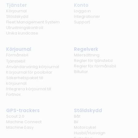
Tjänster
Konto
Körjournal
Logga in
Stöldskydd
Integrationer
Fleet Management System
Support
Utrustningskontroll
Unika kundcase
Körjournal
Regelverk
Förmånsbil
Milersättning
Regler för tjänstebil
Tjänstebil
Regler för förmånsbil
Användarvänlig körjournal
Biltullar
Körjournal för poolbilar
Säkerhetspaket till
körjournal
Integrera körjournal till
Fortnox
GPS-trackers
Stöldskydd
Scout 2.0
Båt
Machine Connect
Bil
Machine Easy
Motorcykel
Husbil/Husvagn