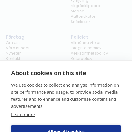
Fyrhjuling
Åkgräsklippare
Moped
Vattenskoter
Snöskoter
Företag
Policies
Om oss
Allmänna villkor
Våra kunder
Integritetspolicy
Nyheter
Verksamhetspolicy
Kontakt
Returpolicy
Karriär
Ångra köp
Bli återförsäljare
ISO
About cookies on this site
Cookies
We use cookies to collect and analyse information on
site performance and usage, to provide social media
features and to enhance and customise content and
advertisements.
Learn more
Allow all cookies