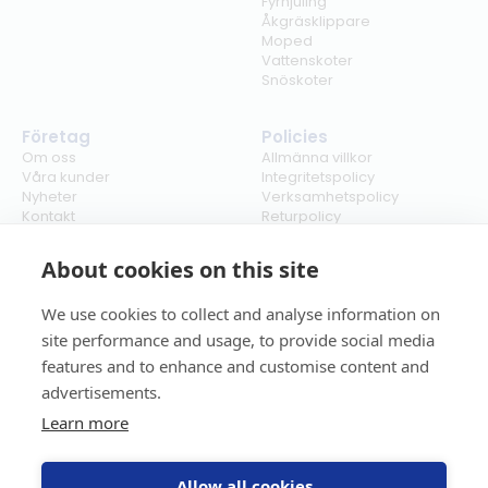
Fyrhjuling
Åkgräsklippare
Moped
Vattenskoter
Snöskoter
Företag
Policies
Om oss
Allmänna villkor
Våra kunder
Integritetspolicy
Nyheter
Verksamhetspolicy
Kontakt
Returpolicy
Karriär
Ångra köp
Bli återförsäljare
ISO
About cookies on this site
Cookies
We use cookies to collect and analyse information on
site performance and usage, to provide social media
features and to enhance and customise content and
advertisements.
Learn more
Allow all cookies