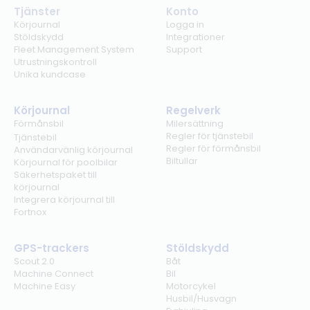
Tjänster
Konto
Körjournal
Logga in
Stöldskydd
Integrationer
Fleet Management System
Support
Utrustningskontroll
Unika kundcase
Körjournal
Regelverk
Förmånsbil
Milersättning
Regler för tjänstebil
Tjänstebil
Regler för förmånsbil
Användarvänlig körjournal
Biltullar
Körjournal för poolbilar
Säkerhetspaket till
körjournal
Integrera körjournal till
Fortnox
GPS-trackers
Stöldskydd
Scout 2.0
Båt
Machine Connect
Bil
Machine Easy
Motorcykel
Husbil/Husvagn