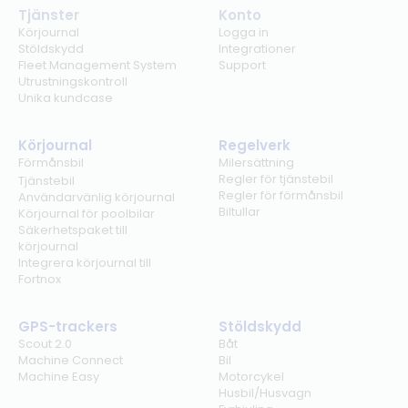
Tjänster
Konto
Körjournal
Logga in
Stöldskydd
Integrationer
Fleet Management System
Support
Utrustningskontroll
Unika kundcase
Körjournal
Regelverk
Förmånsbil
Milersättning
Regler för tjänstebil
Tjänstebil
Regler för förmånsbil
Användarvänlig körjournal
Biltullar
Körjournal för poolbilar
Säkerhetspaket till
körjournal
Integrera körjournal till
Fortnox
GPS-trackers
Stöldskydd
Scout 2.0
Båt
Machine Connect
Bil
Machine Easy
Motorcykel
Husbil/Husvagn