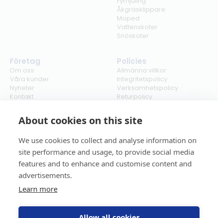
Fyrhjuling
Åkgräsklippare
Moped
Vattenskoter
Snöskoter
Företag
Policies
Om oss
Allmänna villkor
Våra kunder
Integritetspolicy
Nyheter
Verksamhetspolicy
Kontakt
Returpolicy
Karriär
Ångra köp
Bli återförsäljare
ISO
About cookies on this site
Cookies
We use cookies to collect and analyse information on
site performance and usage, to provide social media
features and to enhance and customise content and
advertisements.
Learn more
Allow all cookies