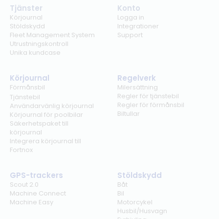
Tjänster
Konto
Körjournal
Logga in
Stöldskydd
Integrationer
Fleet Management System
Support
Utrustningskontroll
Unika kundcase
Körjournal
Regelverk
Förmånsbil
Milersättning
Regler för tjänstebil
Tjänstebil
Regler för förmånsbil
Användarvänlig körjournal
Biltullar
Körjournal för poolbilar
Säkerhetspaket till
körjournal
Integrera körjournal till
Fortnox
GPS-trackers
Stöldskydd
Scout 2.0
Båt
Machine Connect
Bil
Machine Easy
Motorcykel
Husbil/Husvagn