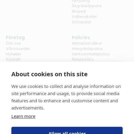
Fyrhjuling
Åkgräsklippare
Moped
Vattenskoter
Snöskoter
Företag
Policies
Om oss
Allmänna villkor
Våra kunder
Integritetspolicy
Nyheter
Verksamhetspolicy
Kontakt
Returpolicy
Karriär
Ångra köp
Bli återförsäljare
ISO
About cookies on this site
Cookies
We use cookies to collect and analyse information on
site performance and usage, to provide social media
features and to enhance and customise content and
advertisements.
Learn more
Allow all cookies