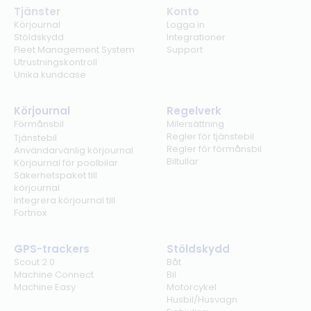
Tjänster
Konto
Körjournal
Logga in
Stöldskydd
Integrationer
Fleet Management System
Support
Utrustningskontroll
Unika kundcase
Körjournal
Regelverk
Förmånsbil
Milersättning
Regler för tjänstebil
Tjänstebil
Regler för förmånsbil
Användarvänlig körjournal
Biltullar
Körjournal för poolbilar
Säkerhetspaket till
körjournal
Integrera körjournal till
Fortnox
GPS-trackers
Stöldskydd
Scout 2.0
Båt
Machine Connect
Bil
Machine Easy
Motorcykel
Husbil/Husvagn