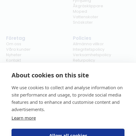
Fyrhjuling
Åkgräsklippare
Moped
Vattenskoter
Snöskoter
Företag
Policies
Om oss
Allmänna villkor
Våra kunder
Integritetspolicy
Nyheter
Verksamhetspolicy
Kontakt
Returpolicy
Karriär
Ångra köp
Bli återförsäljare
ISO
About cookies on this site
Cookies
We use cookies to collect and analyse information on
site performance and usage, to provide social media
features and to enhance and customise content and
advertisements.
Learn more
Allow all cookies