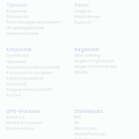
Tjänster
Konto
Körjournal
Logga in
Stöldskydd
Integrationer
Fleet Management System
Support
Utrustningskontroll
Unika kundcase
Körjournal
Regelverk
Förmånsbil
Milersättning
Regler för tjänstebil
Tjänstebil
Regler för förmånsbil
Användarvänlig körjournal
Biltullar
Körjournal för poolbilar
Säkerhetspaket till
körjournal
Integrera körjournal till
Fortnox
GPS-trackers
Stöldskydd
Scout 2.0
Båt
Machine Connect
Bil
Machine Easy
Motorcykel
Husbil/Husvagn