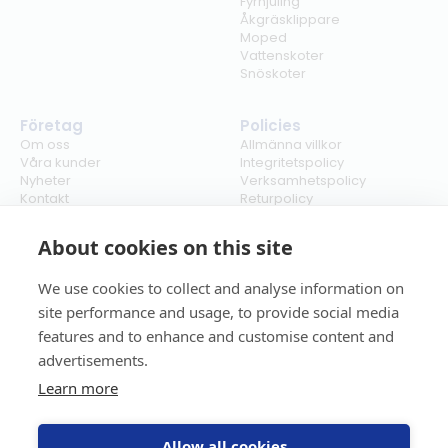
Fyrhjuling
Åkgräsklippare
Moped
Vattenskoter
Snöskoter
Företag
Policies
Om oss
Allmänna villkor
Våra kunder
Integritetspolicy
Nyheter
Verksamhetspolicy
Kontakt
Returpolicy
Karriär
Ångra köp
Bli återförsäljare
ISO
About cookies on this site
Cookies
We use cookies to collect and analyse information on
site performance and usage, to provide social media
features and to enhance and customise content and
advertisements.
Learn more
Allow all cookies