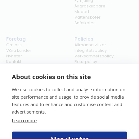
Fyrhjuling
Åkgräsklippare
Moped
Vattenskoter
Snöskoter
Företag
Policies
Om oss
Allmänna villkor
Våra kunder
Integritetspolicy
Nyheter
Verksamhetspolicy
Kontakt
Returpolicy
Karriär
Ångra köp
Bli återförsäljare
ISO
About cookies on this site
Cookies
We use cookies to collect and analyse information on
site performance and usage, to provide social media
features and to enhance and customise content and
advertisements.
Learn more
Allow all cookies