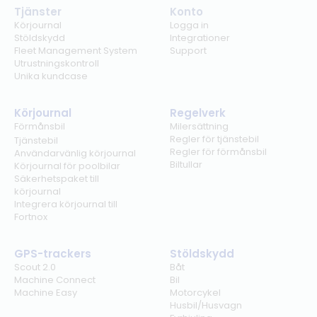
Tjänster
Konto
Körjournal
Logga in
Stöldskydd
Integrationer
Fleet Management System
Support
Utrustningskontroll
Unika kundcase
Körjournal
Regelverk
Förmånsbil
Milersättning
Regler för tjänstebil
Tjänstebil
Regler för förmånsbil
Användarvänlig körjournal
Biltullar
Körjournal för poolbilar
Säkerhetspaket till
körjournal
Integrera körjournal till
Fortnox
GPS-trackers
Stöldskydd
Scout 2.0
Båt
Machine Connect
Bil
Machine Easy
Motorcykel
Husbil/Husvagn