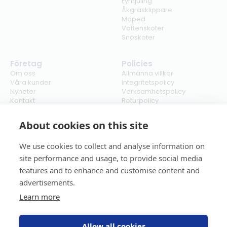
Fyrhjuling
Åkgräsklippare
Moped
Vattenskoter
Snöskoter
Företag
Policies
Om oss
Allmänna villkor
Våra kunder
Integritetspolicy
Nyheter
Verksamhetspolicy
Kontakt
Returpolicy
Karriär
Ångra köp
Bli återförsäljare
ISO
About cookies on this site
Cookies
We use cookies to collect and analyse information on
site performance and usage, to provide social media
features and to enhance and customise content and
advertisements.
Learn more
Allow all cookies