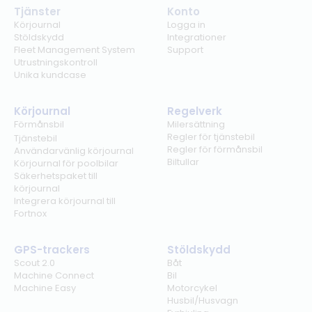
Tjänster
Konto
Körjournal
Logga in
Stöldskydd
Integrationer
Fleet Management System
Support
Utrustningskontroll
Unika kundcase
Körjournal
Regelverk
Förmånsbil
Milersättning
Regler för tjänstebil
Tjänstebil
Regler för förmånsbil
Användarvänlig körjournal
Biltullar
Körjournal för poolbilar
Säkerhetspaket till
körjournal
Integrera körjournal till
Fortnox
GPS-trackers
Stöldskydd
Scout 2.0
Båt
Machine Connect
Bil
Machine Easy
Motorcykel
Husbil/Husvagn