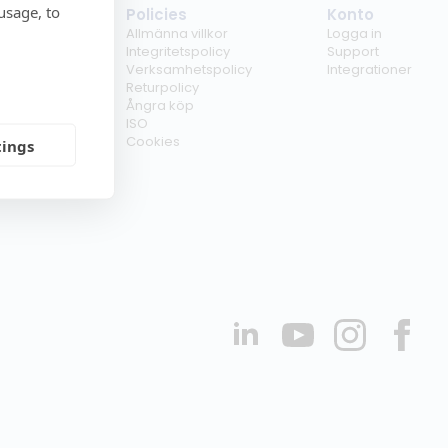
usage, to
tag
Policies
Konto
ss
Allmänna villkor
Logga in
kunder
Integritetspolicy
Support
er
Verksamhetspolicy
Integrationer
kt
Returpolicy
r
Ångra köp
erförsäljare
ISO
Cookies
tings