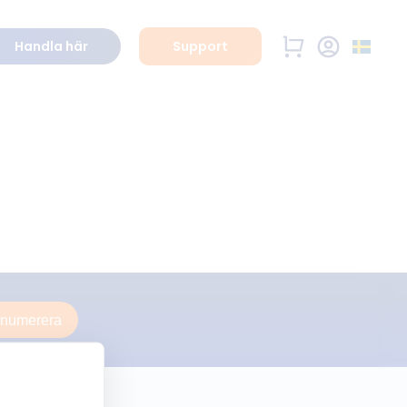
Handla här
Support
enumerera