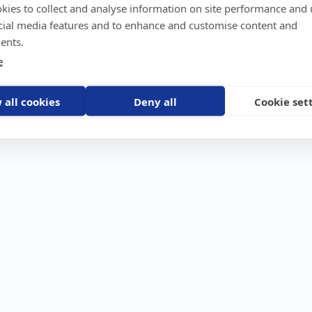
kies to collect and analyse information on site performance and 
GPS-trackers
Stöldskydd
Före
Scout 2.0
Båt
Om o
cial media features and to enhance and customise content and
stebil
Machine Connect
Bil
Våra 
ents.
Machine Easy
Motorcykel
Nyhet
e
Husbil/Husvagn
Konta
Fyrhjuling
Karriä
Åkgräsklippare
Bli åt
Moped
 all cookies
Deny all
Cookie set
Vattenskoter
Snöskoter