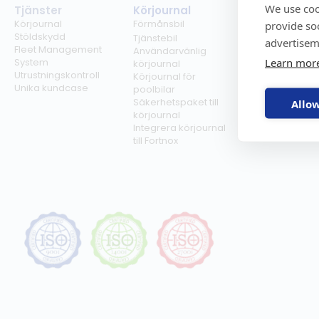
We use coo
Tjänster
Körjournal
Regelverk
Körjournal
Förmånsbil
Milersättning
provide so
Stöldskydd
Regler för tjän
Tjänstebil
advertisem
Fleet Management
Regler för
Användarvänlig
Learn mor
System
förmånsbil
körjournal
Utrustningskontroll
Biltullar
Körjournal för
Unika kundcase
poolbilar
Säkerhetspaket till
Allow
körjournal
Integrera körjournal
till Fortnox