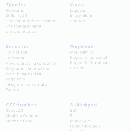
Tjänster
Konto
Körjournal
Logga in
Stöldskydd
Integrationer
Fleet Management System
Support
Utrustningskontroll
Unika kundcase
Körjournal
Regelverk
Förmånsbil
Milersättning
Regler för tjänstebil
Tjänstebil
Regler för förmånsbil
Användarvänlig körjournal
Biltullar
Körjournal för poolbilar
Säkerhetspaket till
körjournal
Integrera körjournal till
Fortnox
GPS-trackers
Stöldskydd
Scout 2.0
Båt
Machine Connect
Bil
Machine Easy
Motorcykel
Husbil/Husvagn