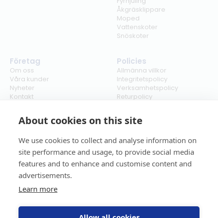
Fyrhjuling
Åkgräsklippare
Moped
Vattenskoter
Snöskoter
Företag
Policies
Om oss
Allmänna villkor
Våra kunder
Integritetspolicy
Nyheter
Verksamhetspolicy
Kontakt
Returpolicy
Karriär
Ångra köp
Bli återförsäljare
ISO
About cookies on this site
Cookies
We use cookies to collect and analyse information on
site performance and usage, to provide social media
features and to enhance and customise content and
advertisements.
Learn more
Allow all cookies