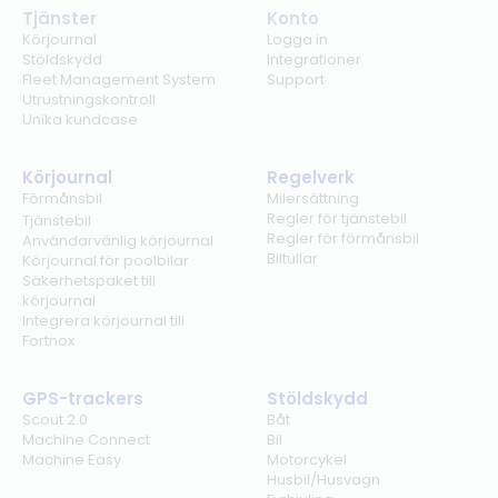
Tjänster
Konto
Körjournal
Logga in
Stöldskydd
Integrationer
Fleet Management System
Support
Utrustningskontroll
Unika kundcase
Körjournal
Regelverk
Förmånsbil
Milersättning
Regler för tjänstebil
Tjänstebil
Regler för förmånsbil
Användarvänlig körjournal
Biltullar
Körjournal för poolbilar
Säkerhetspaket till
körjournal
Integrera körjournal till
Fortnox
GPS-trackers
Stöldskydd
Scout 2.0
Båt
Machine Connect
Bil
Machine Easy
Motorcykel
Husbil/Husvagn