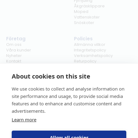
Fyrhjuling
Åkgräsklippare
Moped
Vattenskoter
Snöskoter
Företag
Policies
Om oss
Allmänna villkor
Våra kunder
Integritetspolicy
Nyheter
Verksamhetspolicy
Kontakt
Returpolicy
Karriär
Ångra köp
Bli återförsäljare
ISO
About cookies on this site
Cookies
We use cookies to collect and analyse information on
site performance and usage, to provide social media
features and to enhance and customise content and
advertisements.
Learn more
Allow all cookies