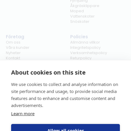
Fyrhjuling
Åkgräsklippare
Moped
Vattenskoter
Snöskoter
Företag
Policies
Om oss
Allmänna villkor
Våra kunder
Integritetspolicy
Nyheter
Verksamhetspolicy
Kontakt
Returpolicy
Karriär
Ångra köp
Bli återförsäljare
ISO
About cookies on this site
Cookies
We use cookies to collect and analyse information on
site performance and usage, to provide social media
features and to enhance and customise content and
advertisements.
Learn more
Allow all cookies