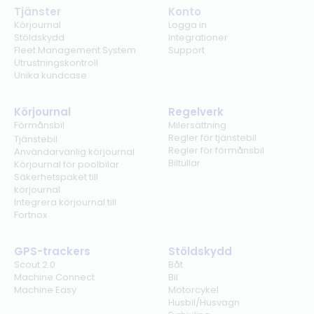
Tjänster
Konto
Körjournal
Logga in
Stöldskydd
Integrationer
Fleet Management System
Support
Utrustningskontroll
Unika kundcase
Körjournal
Regelverk
Förmånsbil
Milersättning
Regler för tjänstebil
Tjänstebil
Regler för förmånsbil
Användarvänlig körjournal
Biltullar
Körjournal för poolbilar
Säkerhetspaket till
körjournal
Integrera körjournal till
Fortnox
GPS-trackers
Stöldskydd
Scout 2.0
Båt
Machine Connect
Bil
Machine Easy
Motorcykel
Husbil/Husvagn