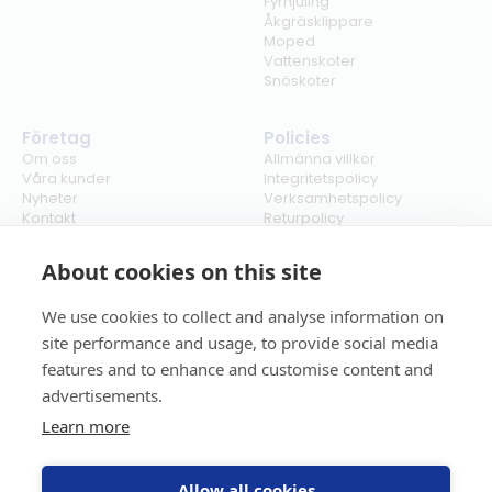
Fyrhjuling
Åkgräsklippare
Moped
Vattenskoter
Snöskoter
Företag
Policies
Om oss
Allmänna villkor
Våra kunder
Integritetspolicy
Nyheter
Verksamhetspolicy
Kontakt
Returpolicy
Karriär
Ångra köp
Bli återförsäljare
ISO
About cookies on this site
Cookies
We use cookies to collect and analyse information on
site performance and usage, to provide social media
features and to enhance and customise content and
advertisements.
Learn more
Allow all cookies