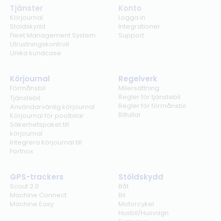
Tjänster
Konto
Körjournal
Logga in
Stöldskydd
Integrationer
Fleet Management System
Support
Utrustningskontroll
Unika kundcase
Körjournal
Regelverk
Förmånsbil
Milersättning
Regler för tjänstebil
Tjänstebil
Regler för förmånsbil
Användarvänlig körjournal
Biltullar
Körjournal för poolbilar
Säkerhetspaket till
körjournal
Integrera körjournal till
Fortnox
GPS-trackers
Stöldskydd
Scout 2.0
Båt
Machine Connect
Bil
Machine Easy
Motorcykel
Husbil/Husvagn