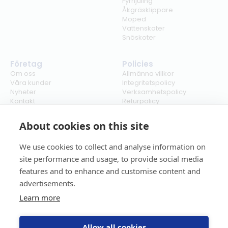
Fyrhjuling
Åkgräsklippare
Moped
Vattenskoter
Snöskoter
Företag
Policies
Om oss
Allmänna villkor
Våra kunder
Integritetspolicy
Nyheter
Verksamhetspolicy
Kontakt
Returpolicy
Karriär
Ångra köp
Bli återförsäljare
ISO
About cookies on this site
Cookies
We use cookies to collect and analyse information on
site performance and usage, to provide social media
features and to enhance and customise content and
advertisements.
Learn more
Allow all cookies