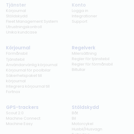
Tjänster
Konto
Körjournal
Logga in
Stöldskydd
Integrationer
Fleet Management System
Support
Utrustningskontroll
Unika kundcase
Körjournal
Regelverk
Förmånsbil
Milersättning
Regler för tjänstebil
Tjänstebil
Regler för förmånsbil
Användarvänlig körjournal
Biltullar
Körjournal för poolbilar
Säkerhetspaket till
körjournal
Integrera körjournal till
Fortnox
GPS-trackers
Stöldskydd
Scout 2.0
Båt
Machine Connect
Bil
Machine Easy
Motorcykel
Husbil/Husvagn