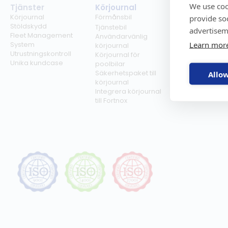
We use coo
Tjänster
Körjournal
Regelverk
Körjournal
Förmånsbil
Milersättning
provide so
Stöldskydd
Regler för tjän
Tjänstebil
advertisem
Fleet Management
Regler för
Användarvänlig
Learn mor
System
förmånsbil
körjournal
Utrustningskontroll
Biltullar
Körjournal för
Unika kundcase
poolbilar
Säkerhetspaket till
Allow
körjournal
Integrera körjournal
till Fortnox