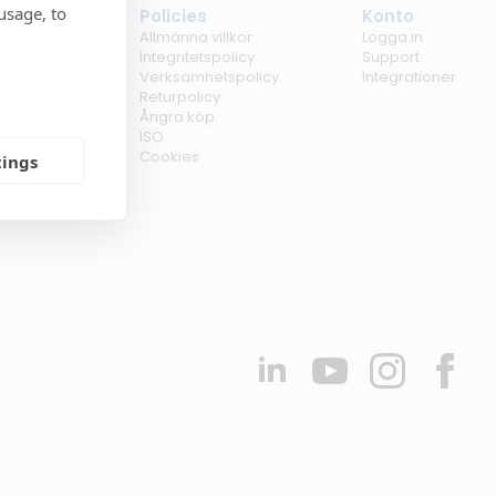
usage, to
tag
Policies
Konto
ss
Allmänna villkor
Logga in
kunder
Integritetspolicy
Support
er
Verksamhetspolicy
Integrationer
kt
Returpolicy
r
Ångra köp
erförsäljare
ISO
Cookies
tings