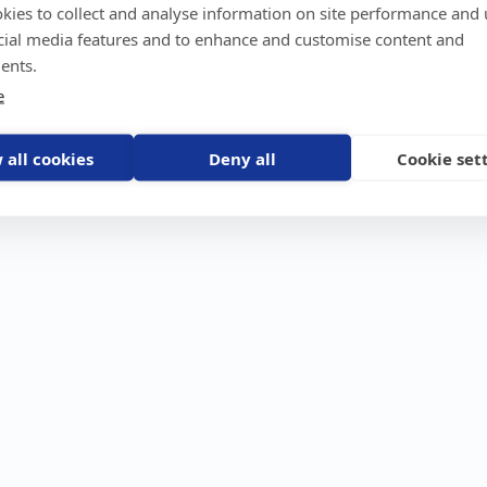
kies to collect and analyse information on site performance and 
GPS-trackers
Stöldskydd
Före
Scout 2.0
Båt
Om o
cial media features and to enhance and customise content and
stebil
Machine Connect
Bil
Våra 
ents.
Machine Easy
Motorcykel
Nyhet
e
Husbil/Husvagn
Konta
Fyrhjuling
Karriä
Åkgräsklippare
Bli åt
Moped
 all cookies
Deny all
Cookie set
Vattenskoter
Snöskoter