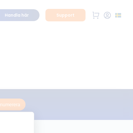
Handla här
Support
enumerera