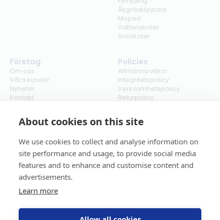
Fyrhjuling
Åkgräsklippare
Moped
Vattenskoter
Snöskoter
Företag
Policies
Om oss
Allmänna villkor
Våra kunder
Integritetspolicy
Nyheter
Verksamhetspolicy
Kontakt
Returpolicy
Karriär
Ångra köp
Bli återförsäljare
ISO
About cookies on this site
Cookies
We use cookies to collect and analyse information on
site performance and usage, to provide social media
features and to enhance and customise content and
advertisements.
Learn more
Allow all cookies