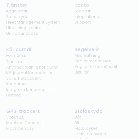
Tjänster
Konto
Körjournal
Logga in
Stöldskydd
Integrationer
Fleet Management System
Support
Utrustningskontroll
Unika kundcase
Körjournal
Regelverk
Förmånsbil
Milersättning
Regler för tjänstebil
Tjänstebil
Regler för förmånsbil
Användarvänlig körjournal
Biltullar
Körjournal för poolbilar
Säkerhetspaket till
körjournal
Integrera körjournal till
Fortnox
GPS-trackers
Stöldskydd
Scout 2.0
Båt
Machine Connect
Bil
Machine Easy
Motorcykel
Husbil/Husvagn