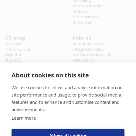
Fyrhjuling
Åkgräsklippare
Moped
Vattenskoter
Snöskoter
Företag
Policies
Om oss
Allmänna villkor
Våra kunder
Integritetspolicy
Nyheter
Verksamhetspolicy
Kontakt
Returpolicy
Karriär
Ångra köp
Bli återförsäljare
ISO
About cookies on this site
Cookies
We use cookies to collect and analyse information on
site performance and usage, to provide social media
features and to enhance and customise content and
advertisements.
Learn more
Allow all cookies