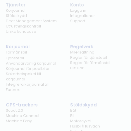
Tjänster
Konto
Körjournal
Logga in
Stöldskydd
Integrationer
Fleet Management System
Support
Utrustningskontroll
Unika kundcase
Körjournal
Regelverk
Förmånsbil
Milersättning
Regler för tjänstebil
Tjänstebil
Regler för förmånsbil
Användarvänlig körjournal
Biltullar
Körjournal för poolbilar
Säkerhetspaket till
körjournal
Integrera körjournal till
Fortnox
GPS-trackers
Stöldskydd
Scout 2.0
Båt
Machine Connect
Bil
Machine Easy
Motorcykel
Husbil/Husvagn