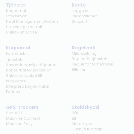
Tjänster
Konto
Körjournal
Logga in
Stöldskydd
Integrationer
Fleet Management System
Support
Utrustningskontroll
Unika kundcase
Körjournal
Regelverk
Förmånsbil
Milersättning
Regler för tjänstebil
Tjänstebil
Regler för förmånsbil
Användarvänlig körjournal
Biltullar
Körjournal för poolbilar
Säkerhetspaket till
körjournal
Integrera körjournal till
Fortnox
GPS-trackers
Stöldskydd
Scout 2.0
Båt
Machine Connect
Bil
Machine Easy
Motorcykel
Husbil/Husvagn