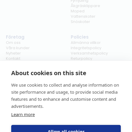
Fyrhjuling
Åkgräsklippare
Moped
Vattenskoter
Snöskoter
Företag
Policies
Om oss
Allmänna villkor
Våra kunder
Integritetspolicy
Nyheter
Verksamhetspolicy
Kontakt
Returpolicy
Karriär
Ångra köp
Bli återförsäljare
ISO
About cookies on this site
Cookies
We use cookies to collect and analyse information on
site performance and usage, to provide social media
features and to enhance and customise content and
advertisements.
Learn more
Allow all cookies