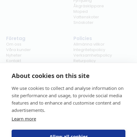
Fyrhjuling
Åkgräsklippare
Moped
Vattenskoter
Snöskoter
Företag
Policies
Om oss
Allmänna villkor
Våra kunder
Integritetspolicy
Nyheter
Verksamhetspolicy
Kontakt
Returpolicy
Karriär
Ångra köp
Bli återförsäljare
ISO
About cookies on this site
Cookies
We use cookies to collect and analyse information on
site performance and usage, to provide social media
features and to enhance and customise content and
advertisements.
Learn more
Allow all cookies