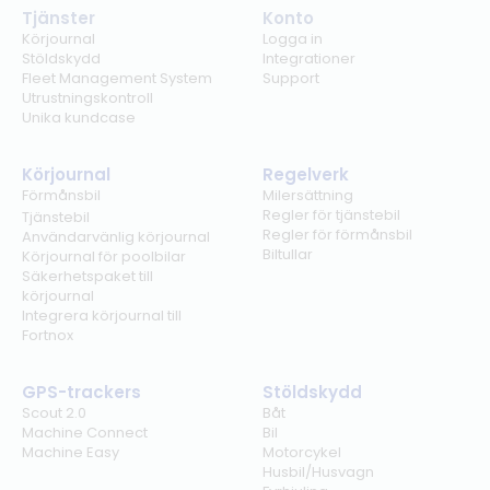
Tjänster
Konto
Körjournal
Logga in
Stöldskydd
Integrationer
Fleet Management System
Support
Utrustningskontroll
Unika kundcase
Körjournal
Regelverk
Förmånsbil
Milersättning
Regler för tjänstebil
Tjänstebil
Regler för förmånsbil
Användarvänlig körjournal
Biltullar
Körjournal för poolbilar
Säkerhetspaket till
körjournal
Integrera körjournal till
Fortnox
GPS-trackers
Stöldskydd
Scout 2.0
Båt
Machine Connect
Bil
Machine Easy
Motorcykel
Husbil/Husvagn