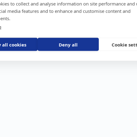
kies to collect and analyse information on site performance and 
GPS-trackers
Stöldskydd
Före
Scout 2.0
Båt
Om o
cial media features and to enhance and customise content and
stebil
Machine Connect
Bil
Våra 
ents.
Machine Easy
Motorcykel
Nyhet
e
Husbil/Husvagn
Konta
Fyrhjuling
Karriä
Åkgräsklippare
Bli åt
Moped
 all cookies
Deny all
Cookie set
Vattenskoter
Snöskoter