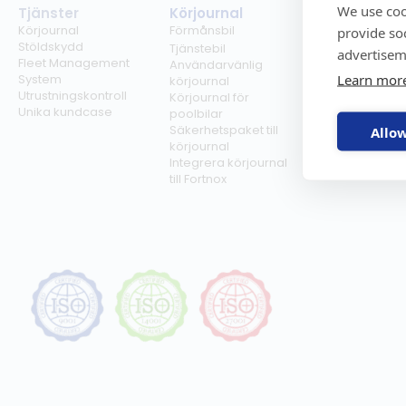
We use coo
Tjänster
Körjournal
Regelverk
Körjournal
Förmånsbil
Milersättning
provide so
Stöldskydd
Regler för tjän
Tjänstebil
advertisem
Fleet Management
Regler för
Användarvänlig
Learn mor
System
förmånsbil
körjournal
Utrustningskontroll
Biltullar
Körjournal för
Unika kundcase
poolbilar
Säkerhetspaket till
Allow
körjournal
Integrera körjournal
till Fortnox