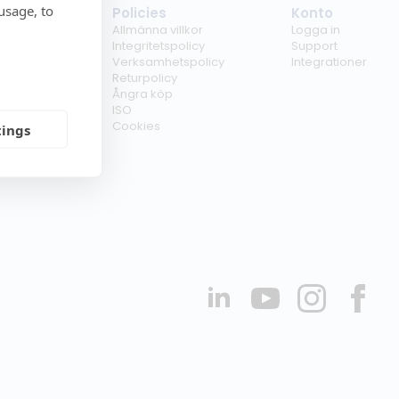
usage, to
tag
Policies
Konto
ss
Allmänna villkor
Logga in
kunder
Integritetspolicy
Support
er
Verksamhetspolicy
Integrationer
kt
Returpolicy
r
Ångra köp
erförsäljare
ISO
Cookies
tings