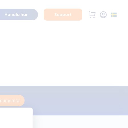
Handla här
Support
enumerera