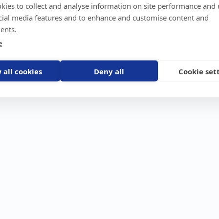
kies to collect and analyse information on site performance and 
GPS-trackers
Stöldskydd
Före
Scout 2.0
Båt
Om o
cial media features and to enhance and customise content and
stebil
Machine Connect
Bil
Våra 
ents.
Machine Easy
Motorcykel
Nyhet
e
Husbil/Husvagn
Konta
Fyrhjuling
Karriä
Åkgräsklippare
Bli åt
Moped
 all cookies
Deny all
Cookie set
Vattenskoter
Snöskoter