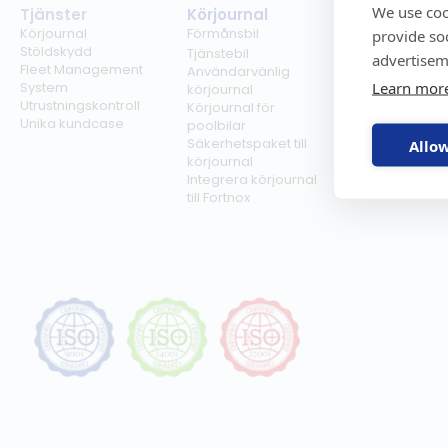
We use coo
Tjänster
Körjournal
Regelverk
Körjournal
Förmånsbil
Milersättning
provide so
Stöldskydd
Regler för tjän
Tjänstebil
advertisem
Fleet Management
Regler för
Användarvänlig
Learn mor
System
förmånsbil
körjournal
Utrustningskontroll
Biltullar
Körjournal för
Unika kundcase
poolbilar
Säkerhetspaket till
Allow
körjournal
Integrera körjournal
till Fortnox