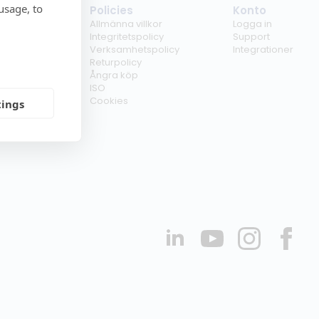
usage, to
tag
Policies
Konto
ss
Allmänna villkor
Logga in
kunder
Integritetspolicy
Support
er
Verksamhetspolicy
Integrationer
kt
Returpolicy
r
Ångra köp
erförsäljare
ISO
Cookies
tings