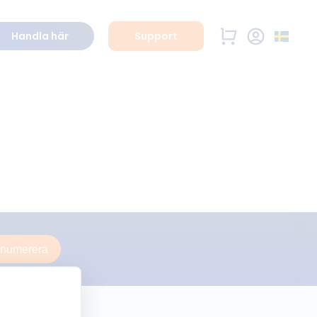
Handla här
Support
enumerera