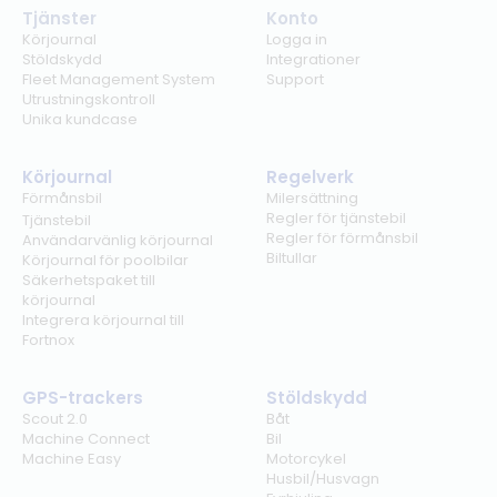
Tjänster
Konto
Körjournal
Logga in
Stöldskydd
Integrationer
Fleet Management System
Support
Utrustningskontroll
Unika kundcase
Körjournal
Regelverk
Förmånsbil
Milersättning
Regler för tjänstebil
Tjänstebil
Regler för förmånsbil
Användarvänlig körjournal
Biltullar
Körjournal för poolbilar
Säkerhetspaket till
körjournal
Integrera körjournal till
Fortnox
GPS-trackers
Stöldskydd
Scout 2.0
Båt
Machine Connect
Bil
Machine Easy
Motorcykel
Husbil/Husvagn