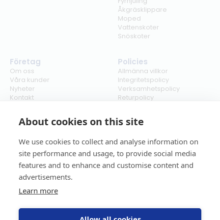
Fyrhjuling
Åkgräsklippare
Moped
Vattenskoter
Snöskoter
Företag
Policies
Om oss
Allmänna villkor
Våra kunder
Integritetspolicy
Nyheter
Verksamhetspolicy
Kontakt
Returpolicy
Karriär
Ångra köp
Bli återförsäljare
ISO
About cookies on this site
Cookies
We use cookies to collect and analyse information on
site performance and usage, to provide social media
features and to enhance and customise content and
advertisements.
Learn more
Allow all cookies