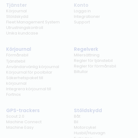
Tjänster
Konto
Körjournal
Logga in
Stöldskydd
Integrationer
Fleet Management System
Support
Utrustningskontroll
Unika kundcase
Körjournal
Regelverk
Förmånsbil
Milersättning
Regler för tjänstebil
Tjänstebil
Regler för förmånsbil
Användarvänlig körjournal
Biltullar
Körjournal för poolbilar
Säkerhetspaket till
körjournal
Integrera körjournal till
Fortnox
GPS-trackers
Stöldskydd
Scout 2.0
Båt
Machine Connect
Bil
Machine Easy
Motorcykel
Husbil/Husvagn