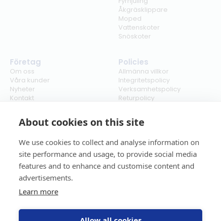
Fyrhjuling
Åkgräsklippare
Moped
Vattenskoter
Snöskoter
Företag
Policies
Om oss
Allmänna villkor
Våra kunder
Integritetspolicy
Nyheter
Verksamhetspolicy
Kontakt
Returpolicy
Karriär
Ångra köp
Bli återförsäljare
ISO
About cookies on this site
Cookies
We use cookies to collect and analyse information on
site performance and usage, to provide social media
features and to enhance and customise content and
advertisements.
Learn more
Allow all cookies