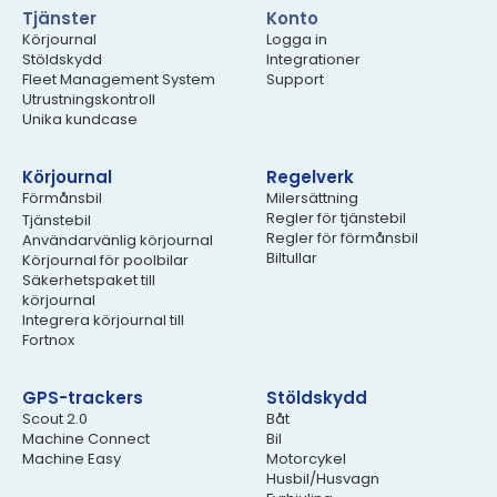
Tjänster
Konto
Körjournal
Logga in
Stöldskydd
Integrationer
Fleet Management System
Support
Utrustningskontroll
Unika kundcase
Körjournal
Regelverk
Förmånsbil
Milersättning
Regler för tjänstebil
Tjänstebil
Regler för förmånsbil
Användarvänlig körjournal
Biltullar
Körjournal för poolbilar
Säkerhetspaket till
körjournal
Integrera körjournal till
Fortnox
GPS-trackers
Stöldskydd
Scout 2.0
Båt
Machine Connect
Bil
Machine Easy
Motorcykel
Husbil/Husvagn