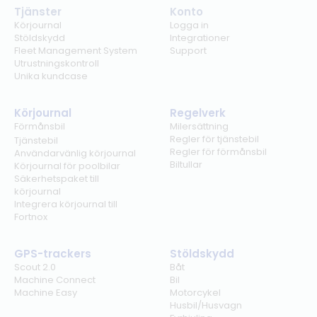
Tjänster
Konto
Körjournal
Logga in
Stöldskydd
Integrationer
Fleet Management System
Support
Utrustningskontroll
Unika kundcase
Körjournal
Regelverk
Förmånsbil
Milersättning
Regler för tjänstebil
Tjänstebil
Regler för förmånsbil
Användarvänlig körjournal
Biltullar
Körjournal för poolbilar
Säkerhetspaket till
körjournal
Integrera körjournal till
Fortnox
GPS-trackers
Stöldskydd
Scout 2.0
Båt
Machine Connect
Bil
Machine Easy
Motorcykel
Husbil/Husvagn