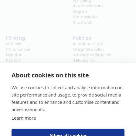
Fyrhjuling
Åkgräsklippare
Moped
Vattenskoter
Snöskoter
Företag
Policies
Om oss
Allmänna villkor
Våra kunder
Integritetspolicy
Nyheter
Verksamhetspolicy
Kontakt
Returpolicy
Karriär
Ångra köp
Bli återförsäljare
ISO
About cookies on this site
Cookies
We use cookies to collect and analyse information on
site performance and usage, to provide social media
features and to enhance and customise content and
advertisements.
Learn more
Allow all cookies