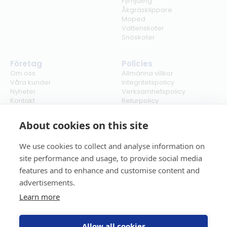
Fyrhjuling
Åkgräsklippare
Moped
Vattenskoter
Snöskoter
Företag
Policies
Om oss
Allmänna villkor
Våra kunder
Integritetspolicy
Nyheter
Verksamhetspolicy
Kontakt
Returpolicy
Karriär
Ångra köp
Bli återförsäljare
ISO
About cookies on this site
Cookies
We use cookies to collect and analyse information on
site performance and usage, to provide social media
features and to enhance and customise content and
advertisements.
Learn more
Allow all cookies