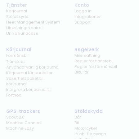
Tjänster
Konto
Körjournal
Logga in
Stöldskydd
Integrationer
Fleet Management System
Support
Utrustningskontroll
Unika kundcase
Körjournal
Regelverk
Förmånsbil
Milersättning
Regler för tjänstebil
Tjänstebil
Regler för förmånsbil
Användarvänlig körjournal
Biltullar
Körjournal för poolbilar
Säkerhetspaket till
körjournal
Integrera körjournal till
Fortnox
GPS-trackers
Stöldskydd
Scout 2.0
Båt
Machine Connect
Bil
Machine Easy
Motorcykel
Husbil/Husvagn