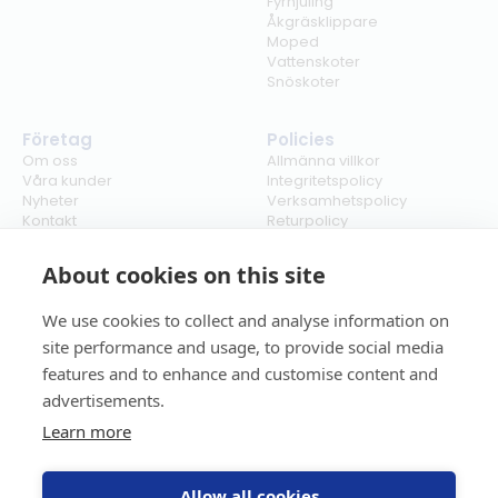
Fyrhjuling
Åkgräsklippare
Moped
Vattenskoter
Snöskoter
Företag
Policies
Om oss
Allmänna villkor
Våra kunder
Integritetspolicy
Nyheter
Verksamhetspolicy
Kontakt
Returpolicy
Karriär
Ångra köp
Bli återförsäljare
ISO
About cookies on this site
Cookies
We use cookies to collect and analyse information on
site performance and usage, to provide social media
features and to enhance and customise content and
advertisements.
Learn more
Allow all cookies