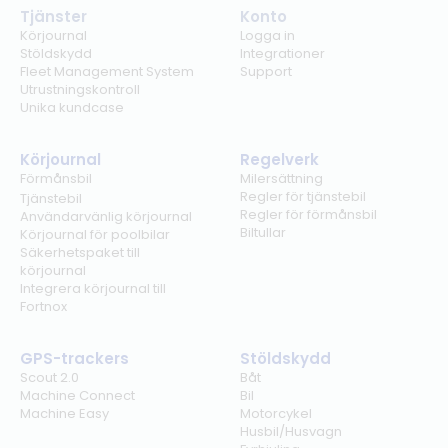
Tjänster
Konto
Körjournal
Logga in
Stöldskydd
Integrationer
Fleet Management System
Support
Utrustningskontroll
Unika kundcase
Körjournal
Regelverk
Förmånsbil
Milersättning
Regler för tjänstebil
Tjänstebil
Regler för förmånsbil
Användarvänlig körjournal
Biltullar
Körjournal för poolbilar
Säkerhetspaket till
körjournal
Integrera körjournal till
Fortnox
GPS-trackers
Stöldskydd
Scout 2.0
Båt
Machine Connect
Bil
Machine Easy
Motorcykel
Husbil/Husvagn