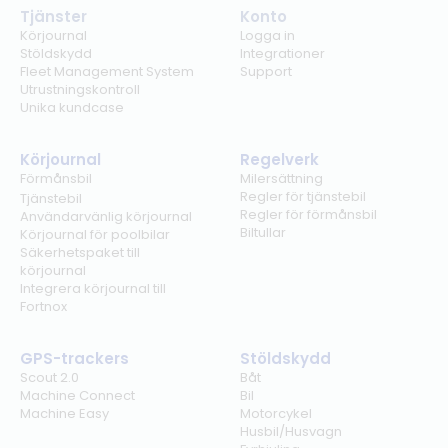
Tjänster
Konto
Körjournal
Logga in
Stöldskydd
Integrationer
Fleet Management System
Support
Utrustningskontroll
Unika kundcase
Körjournal
Regelverk
Förmånsbil
Milersättning
Regler för tjänstebil
Tjänstebil
Regler för förmånsbil
Användarvänlig körjournal
Biltullar
Körjournal för poolbilar
Säkerhetspaket till
körjournal
Integrera körjournal till
Fortnox
GPS-trackers
Stöldskydd
Scout 2.0
Båt
Machine Connect
Bil
Machine Easy
Motorcykel
Husbil/Husvagn