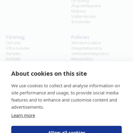
Fyrhjuling
Åkgräsklippare
Moped
Vattenskoter
Snöskoter
Företag
Policies
Om oss
Allmänna villkor
Våra kunder
Integritetspolicy
Nyheter
Verksamhetspolicy
Kontakt
Returpolicy
Karriär
Ångra köp
Bli återförsäljare
ISO
About cookies on this site
Cookies
We use cookies to collect and analyse information on
site performance and usage, to provide social media
features and to enhance and customise content and
advertisements.
Learn more
Allow all cookies