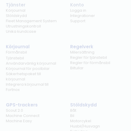
Tjänster
Konto
Körjournal
Logga in
Stöldskydd
Integrationer
Fleet Management System
Support
Utrustningskontroll
Unika kundcase
Körjournal
Regelverk
Förmånsbil
Milersättning
Regler för tjänstebil
Tjänstebil
Regler för förmånsbil
Användarvänlig körjournal
Biltullar
Körjournal för poolbilar
Säkerhetspaket till
körjournal
Integrera körjournal till
Fortnox
GPS-trackers
Stöldskydd
Scout 2.0
Båt
Machine Connect
Bil
Machine Easy
Motorcykel
Husbil/Husvagn