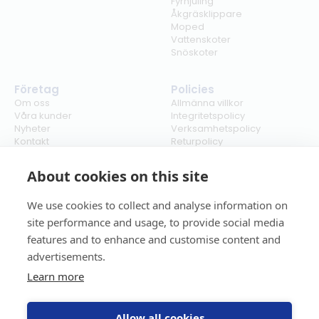
Fyrhjuling
Åkgräsklippare
Moped
Vattenskoter
Snöskoter
Företag
Policies
Om oss
Allmänna villkor
Våra kunder
Integritetspolicy
Nyheter
Verksamhetspolicy
Kontakt
Returpolicy
Karriär
Ångra köp
Bli återförsäljare
ISO
About cookies on this site
Cookies
We use cookies to collect and analyse information on
site performance and usage, to provide social media
features and to enhance and customise content and
advertisements.
Learn more
Allow all cookies