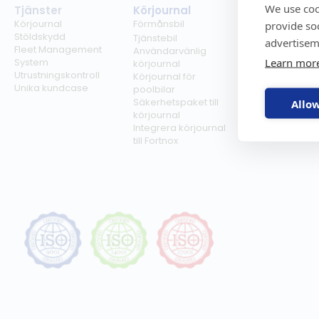
We use coo
Tjänster
Körjournal
Regelverk
Körjournal
Förmånsbil
Milersättning
provide so
Stöldskydd
Regler för tjän
Tjänstebil
advertisem
Fleet Management
Regler för
Användarvänlig
Learn mor
System
förmånsbil
körjournal
Utrustningskontroll
Biltullar
Körjournal för
Unika kundcase
poolbilar
Säkerhetspaket till
Allow
körjournal
Integrera körjournal
till Fortnox