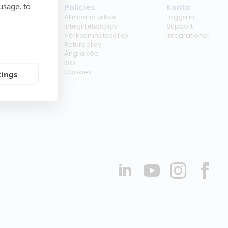
usage, to
tag
Policies
Konto
ss
Allmänna villkor
Logga in
kunder
Integritetspolicy
Support
er
Verksamhetspolicy
Integrationer
kt
Returpolicy
r
Ångra köp
erförsäljare
ISO
Cookies
tings