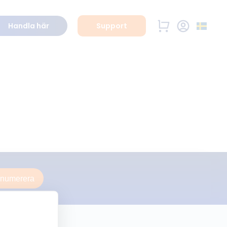
Handla här
Support
enumerera