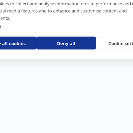
kies to collect and analyse information on site performance and 
GPS-trackers
Stöldskydd
Före
Scout 2.0
Båt
Om o
cial media features and to enhance and customise content and
stebil
Machine Connect
Bil
Våra 
ents.
Machine Easy
Motorcykel
Nyhet
e
Husbil/Husvagn
Konta
Fyrhjuling
Karriä
Åkgräsklippare
Bli åt
Moped
 all cookies
Deny all
Cookie set
Vattenskoter
Snöskoter