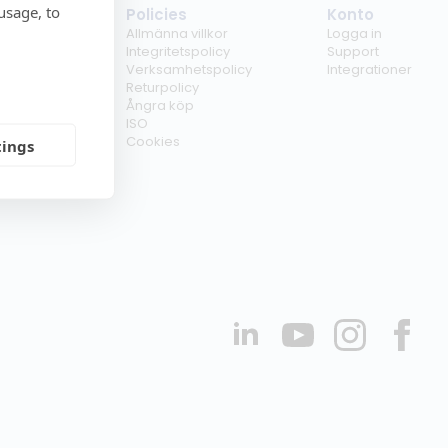
usage, to
tag
Policies
Konto
ss
Allmänna villkor
Logga in
kunder
Integritetspolicy
Support
er
Verksamhetspolicy
Integrationer
kt
Returpolicy
r
Ångra köp
erförsäljare
ISO
Cookies
tings