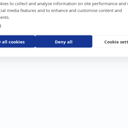
kies to collect and analyse information on site performance and 
GPS-trackers
Stöldskydd
Före
Scout 2.0
Båt
Om o
cial media features and to enhance and customise content and
stebil
Machine Connect
Bil
Våra 
ents.
Machine Easy
Motorcykel
Nyhet
e
Husbil/Husvagn
Konta
Fyrhjuling
Karriä
Åkgräsklippare
Bli åt
Moped
 all cookies
Deny all
Cookie set
Vattenskoter
Snöskoter