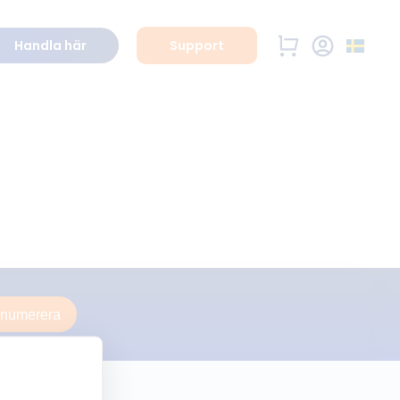
Handla här
Support
enumerera