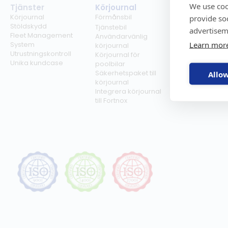
We use coo
Tjänster
Körjournal
Regelverk
Körjournal
Förmånsbil
Milersättning
provide so
Stöldskydd
Regler för tjän
Tjänstebil
advertisem
Fleet Management
Regler för
Användarvänlig
Learn mor
System
förmånsbil
körjournal
Utrustningskontroll
Biltullar
Körjournal för
Unika kundcase
poolbilar
Säkerhetspaket till
Allow
körjournal
Integrera körjournal
till Fortnox