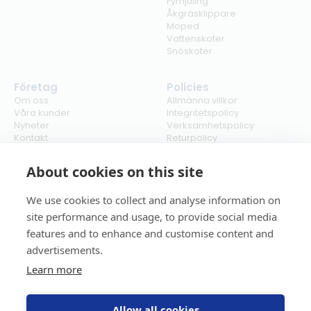
Fyrhjuling
Åkgräsklippare
Moped
Vattenskoter
Snöskoter
Företag
Policies
Om oss
Allmänna villkor
Våra kunder
Integritetspolicy
Nyheter
Verksamhetspolicy
Kontakt
Returpolicy
Karriär
Ångra köp
Bli återförsäljare
ISO
About cookies on this site
Cookies
We use cookies to collect and analyse information on
site performance and usage, to provide social media
features and to enhance and customise content and
advertisements.
Learn more
Allow all cookies