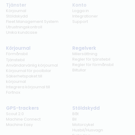
Tjänster
Konto
Körjournal
Logga in
Stöldskydd
Integrationer
Fleet Management System
Support
Utrustningskontroll
Unika kundcase
Körjournal
Regelverk
Förmånsbil
Milersättning
Regler för tjänstebil
Tjänstebil
Regler för förmånsbil
Användarvänlig körjournal
Biltullar
Körjournal för poolbilar
Säkerhetspaket till
körjournal
Integrera körjournal till
Fortnox
GPS-trackers
Stöldskydd
Scout 2.0
Båt
Machine Connect
Bil
Machine Easy
Motorcykel
Husbil/Husvagn