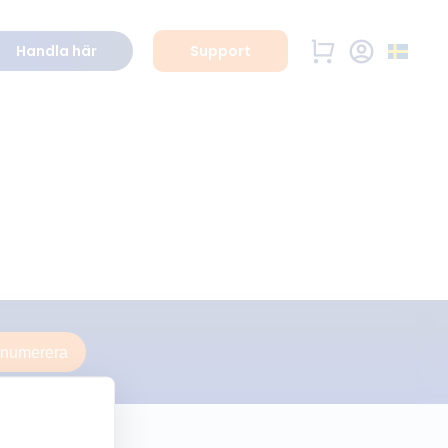
Handla här
Support
enumerera