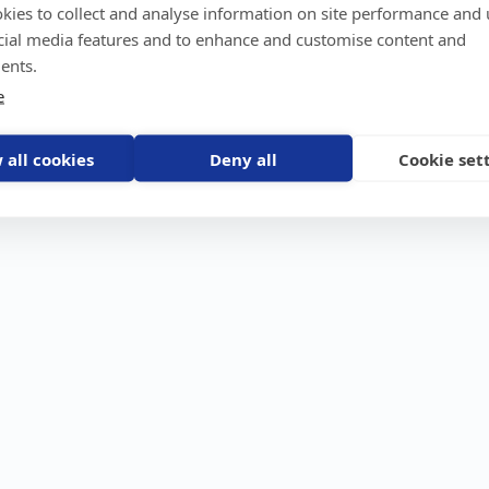
kies to collect and analyse information on site performance and 
GPS-trackers
Stöldskydd
Före
Scout 2.0
Båt
Om o
cial media features and to enhance and customise content and
stebil
Machine Connect
Bil
Våra 
ents.
Machine Easy
Motorcykel
Nyhet
e
Husbil/Husvagn
Konta
Fyrhjuling
Karriä
Åkgräsklippare
Bli åt
Moped
 all cookies
Deny all
Cookie set
Vattenskoter
Snöskoter