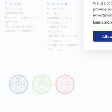
We use coo
Tjänster
Körjournal
Regelverk
Körjournal
Förmånsbil
Milersättning
provide so
Stöldskydd
Regler för tjän
Tjänstebil
advertisem
Fleet Management
Regler för
Användarvänlig
Learn mor
System
förmånsbil
körjournal
Utrustningskontroll
Biltullar
Körjournal för
Unika kundcase
poolbilar
Säkerhetspaket till
Allow
körjournal
Integrera körjournal
till Fortnox