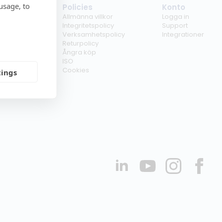
usage, to
tag
Policies
Konto
ss
Allmänna villkor
Logga in
kunder
Integritetspolicy
Support
er
Verksamhetspolicy
Integrationer
kt
Returpolicy
r
Ångra köp
erförsäljare
ISO
Cookies
tings