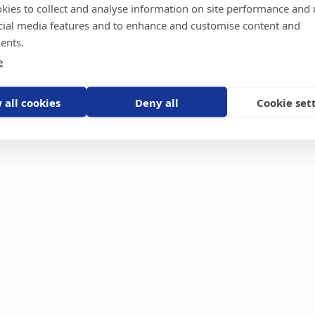
kies to collect and analyse information on site performance and 
GPS-trackers
Stöldskydd
Före
Scout 2.0
Båt
Om o
cial media features and to enhance and customise content and
stebil
Machine Connect
Bil
Våra 
ents.
Machine Easy
Motorcykel
Nyhet
e
Husbil/Husvagn
Konta
Fyrhjuling
Karriä
Åkgräsklippare
Bli åt
Moped
 all cookies
Deny all
Cookie set
Vattenskoter
Snöskoter