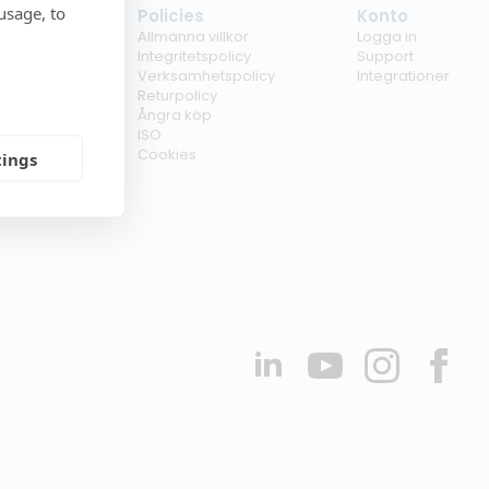
usage, to
tag
Policies
Konto
ss
Allmänna villkor
Logga in
kunder
Integritetspolicy
Support
er
Verksamhetspolicy
Integrationer
kt
Returpolicy
r
Ångra köp
erförsäljare
ISO
Cookies
tings