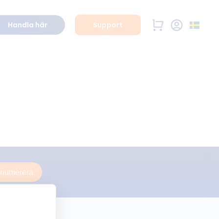
Handla här
Support
enumerera