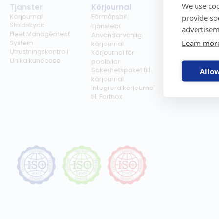
We use coo
Tjänster
Körjournal
Regelverk
Körjournal
Förmånsbil
Milersättning
provide so
Stöldskydd
Regler för tjän
Tjänstebil
advertisem
Fleet Management
Regler för
Användarvänlig
Learn mor
System
förmånsbil
körjournal
Utrustningskontroll
Biltullar
Körjournal för
Unika kundcase
poolbilar
Säkerhetspaket till
Allow
körjournal
Integrera körjournal
till Fortnox