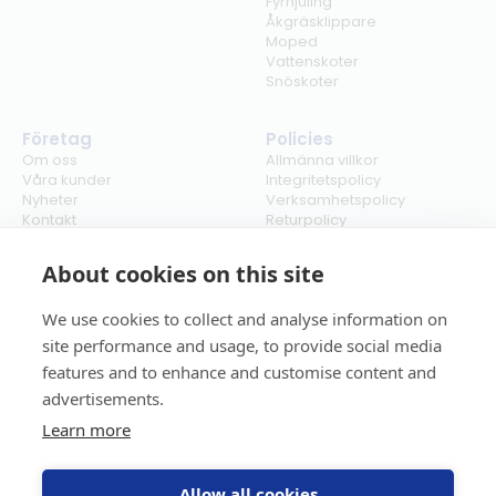
Fyrhjuling
Åkgräsklippare
Moped
Vattenskoter
Snöskoter
Företag
Policies
Om oss
Allmänna villkor
Våra kunder
Integritetspolicy
Nyheter
Verksamhetspolicy
Kontakt
Returpolicy
Karriär
Ångra köp
Bli återförsäljare
ISO
About cookies on this site
Cookies
We use cookies to collect and analyse information on
site performance and usage, to provide social media
features and to enhance and customise content and
advertisements.
Learn more
Allow all cookies