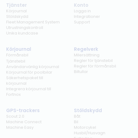
Tjänster
Konto
Körjournal
Logga in
Stöldskydd
Integrationer
Fleet Management System
Support
Utrustningskontroll
Unika kundcase
Körjournal
Regelverk
Förmånsbil
Milersättning
Regler för tjänstebil
Tjänstebil
Regler för förmånsbil
Användarvänlig körjournal
Biltullar
Körjournal för poolbilar
Säkerhetspaket till
körjournal
Integrera körjournal till
Fortnox
GPS-trackers
Stöldskydd
Scout 2.0
Båt
Machine Connect
Bil
Machine Easy
Motorcykel
Husbil/Husvagn