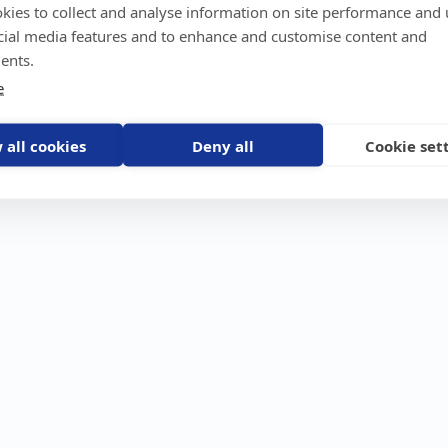
kies to collect and analyse information on site performance and 
GPS-trackers
Stöldskydd
Före
Scout 2.0
Båt
Om o
cial media features and to enhance and customise content and
stebil
Machine Connect
Bil
Våra 
ents.
Machine Easy
Motorcykel
Nyhet
e
Husbil/Husvagn
Konta
Fyrhjuling
Karriä
Åkgräsklippare
Bli åt
Moped
 all cookies
Deny all
Cookie set
Vattenskoter
Snöskoter