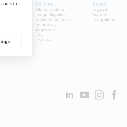
usage, to
tag
Policies
Konto
ss
Allmänna villkor
Logga in
kunder
Integritetspolicy
Support
er
Verksamhetspolicy
Integrationer
kt
Returpolicy
r
Ångra köp
erförsäljare
ISO
Cookies
tings