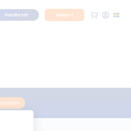
Handla här
Support
enumerera