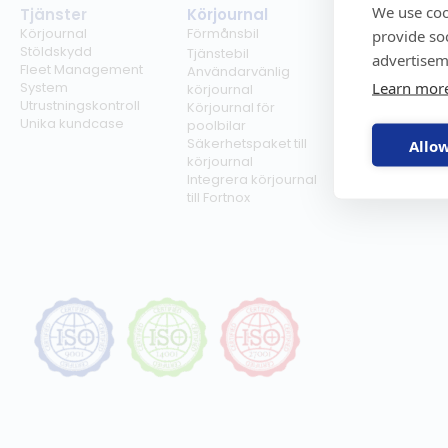
We use coo
Tjänster
Körjournal
Regelverk
Körjournal
Förmånsbil
Milersättning
provide so
Stöldskydd
Regler för tjän
Tjänstebil
advertisem
Fleet Management
Regler för
Användarvänlig
Learn mor
System
förmånsbil
körjournal
Utrustningskontroll
Biltullar
Körjournal för
Unika kundcase
poolbilar
Säkerhetspaket till
Allow
körjournal
Integrera körjournal
till Fortnox