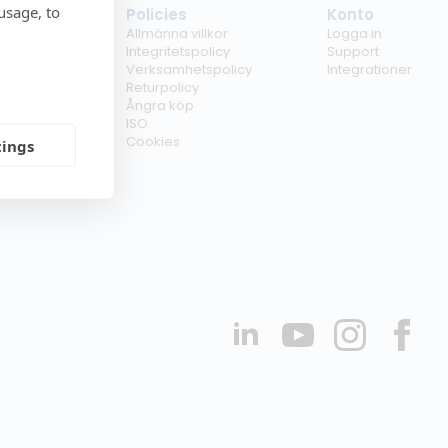
usage, to
tag
Policies
Konto
ss
Allmänna villkor
Logga in
kunder
Integritetspolicy
Support
er
Verksamhetspolicy
Integrationer
kt
Returpolicy
r
Ångra köp
erförsäljare
ISO
Cookies
tings