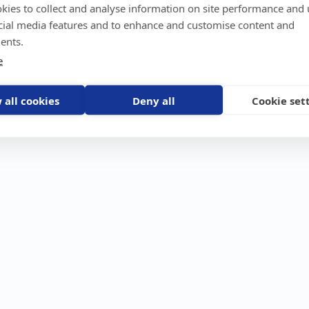
kies to collect and analyse information on site performance and 
GPS-trackers
Stöldskydd
Före
Scout 2.0
Båt
Om o
cial media features and to enhance and customise content and
stebil
Machine Connect
Bil
Våra 
ents.
Machine Easy
Motorcykel
Nyhet
e
Husbil/Husvagn
Konta
Fyrhjuling
Karriä
Åkgräsklippare
Bli åt
Moped
 all cookies
Deny all
Cookie set
Vattenskoter
Snöskoter