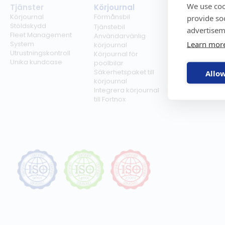
We use coo
Tjänster
Körjournal
Regelverk
Körjournal
Förmånsbil
Milersättning
provide so
Stöldskydd
Regler för tjän
Tjänstebil
advertisem
Fleet Management
Regler för
Användarvänlig
Learn mor
System
förmånsbil
körjournal
Utrustningskontroll
Biltullar
Körjournal för
Unika kundcase
poolbilar
Säkerhetspaket till
Allow
körjournal
Integrera körjournal
till Fortnox