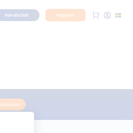
Handla här
Support
enumerera