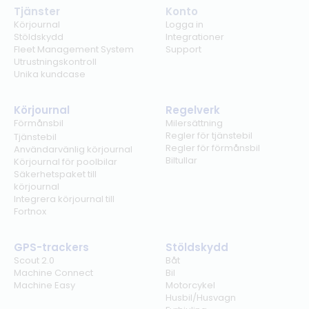
Tjänster
Konto
Körjournal
Logga in
Stöldskydd
Integrationer
Fleet Management System
Support
Utrustningskontroll
Unika kundcase
Körjournal
Regelverk
Förmånsbil
Milersättning
Regler för tjänstebil
Tjänstebil
Regler för förmånsbil
Användarvänlig körjournal
Biltullar
Körjournal för poolbilar
Säkerhetspaket till
körjournal
Integrera körjournal till
Fortnox
GPS-trackers
Stöldskydd
Scout 2.0
Båt
Machine Connect
Bil
Machine Easy
Motorcykel
Husbil/Husvagn