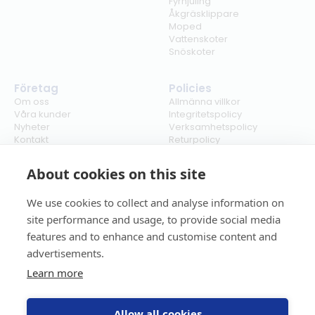
Fyrhjuling
Åkgräsklippare
Moped
Vattenskoter
Snöskoter
Företag
Policies
Om oss
Allmänna villkor
Våra kunder
Integritetspolicy
Nyheter
Verksamhetspolicy
Kontakt
Returpolicy
Karriär
Ångra köp
Bli återförsäljare
ISO
About cookies on this site
Cookies
We use cookies to collect and analyse information on
site performance and usage, to provide social media
features and to enhance and customise content and
advertisements.
Learn more
Allow all cookies