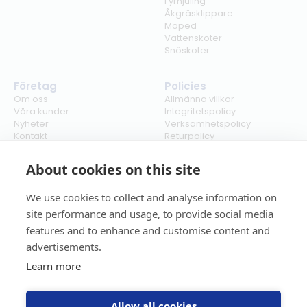
Fyrhjuling
Åkgräsklippare
Moped
Vattenskoter
Snöskoter
Företag
Policies
Om oss
Allmänna villkor
Våra kunder
Integritetspolicy
Nyheter
Verksamhetspolicy
Kontakt
Returpolicy
Karriär
Ångra köp
Bli återförsäljare
ISO
About cookies on this site
Cookies
We use cookies to collect and analyse information on
site performance and usage, to provide social media
features and to enhance and customise content and
advertisements.
Learn more
Allow all cookies