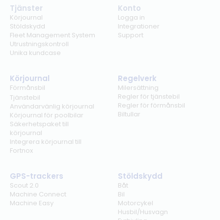
Tjänster
Konto
Körjournal
Logga in
Stöldskydd
Integrationer
Fleet Management System
Support
Utrustningskontroll
Unika kundcase
Körjournal
Regelverk
Förmånsbil
Milersättning
Regler för tjänstebil
Tjänstebil
Regler för förmånsbil
Användarvänlig körjournal
Biltullar
Körjournal för poolbilar
Säkerhetspaket till
körjournal
Integrera körjournal till
Fortnox
GPS-trackers
Stöldskydd
Scout 2.0
Båt
Machine Connect
Bil
Machine Easy
Motorcykel
Husbil/Husvagn