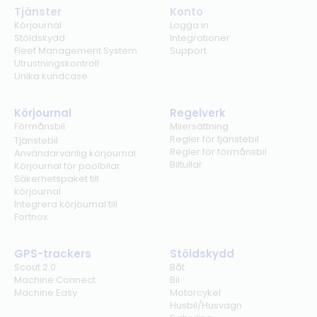
Tjänster
Konto
Körjournal
Logga in
Stöldskydd
Integrationer
Fleet Management System
Support
Utrustningskontroll
Unika kundcase
Körjournal
Regelverk
Förmånsbil
Milersättning
Regler för tjänstebil
Tjänstebil
Regler för förmånsbil
Användarvänlig körjournal
Biltullar
Körjournal för poolbilar
Säkerhetspaket till
körjournal
Integrera körjournal till
Fortnox
GPS-trackers
Stöldskydd
Scout 2.0
Båt
Machine Connect
Bil
Machine Easy
Motorcykel
Husbil/Husvagn