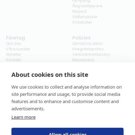
Fyrhjuling
Åkgräsklippare
Moped
Vattenskoter
Snöskoter
Företag
Policies
Om oss
Allmänna villkor
Våra kunder
Integritetspolicy
Nyheter
Verksamhetspolicy
Kontakt
Returpolicy
Karriär
Ångra köp
Bli återförsäljare
ISO
About cookies on this site
Cookies
We use cookies to collect and analyse information on
site performance and usage, to provide social media
features and to enhance and customise content and
advertisements.
Learn more
Allow all cookies