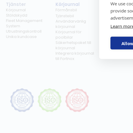
We use coo
Tjänster
Körjournal
Regelverk
Körjournal
Förmånsbil
Milersättning
provide so
Stöldskydd
Regler för tjän
Tjänstebil
advertisem
Fleet Management
Regler för
Användarvänlig
Learn mor
System
förmånsbil
körjournal
Utrustningskontroll
Biltullar
Körjournal för
Unika kundcase
poolbilar
Säkerhetspaket till
Allow
körjournal
Integrera körjournal
till Fortnox