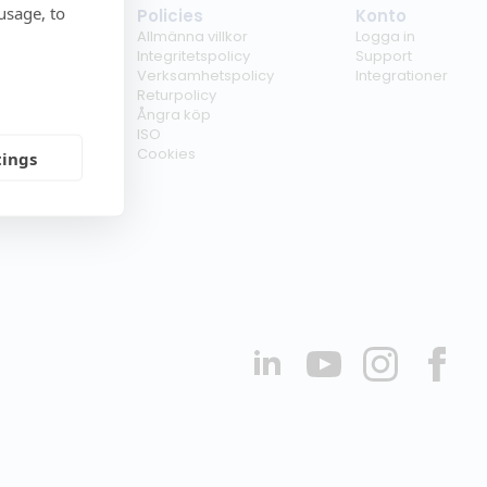
usage, to
tag
Policies
Konto
ss
Allmänna villkor
Logga in
kunder
Integritetspolicy
Support
er
Verksamhetspolicy
Integrationer
kt
Returpolicy
r
Ångra köp
erförsäljare
ISO
Cookies
tings