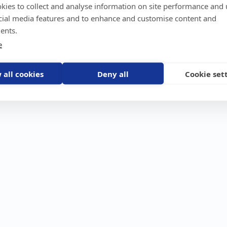
kies to collect and analyse information on site performance and 
GPS-trackers
Stöldskydd
Före
Scout 2.0
Båt
Om o
cial media features and to enhance and customise content and
stebil
Machine Connect
Bil
Våra 
ents.
Machine Easy
Motorcykel
Nyhet
e
Husbil/Husvagn
Konta
Fyrhjuling
Karriä
Åkgräsklippare
Bli åt
Moped
 all cookies
Deny all
Cookie set
Vattenskoter
Snöskoter