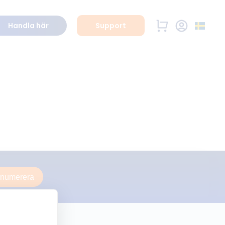
Handla här
Support
enumerera